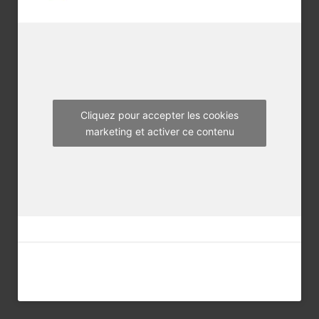
b
t
a
o
e
g
o
r
r
k
a
m
Cliquez pour accepter les cookies
marketing et activer ce contenu