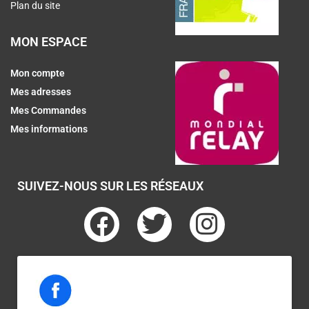
Plan du site
MON ESPACE
Mon compte
Mes adresses
Mes Commandes
Mes informations
SUIVEZ-NOUS SUR LES RÉSEAUX
F
T
I
a
w
n
c
i
s
e
t
t